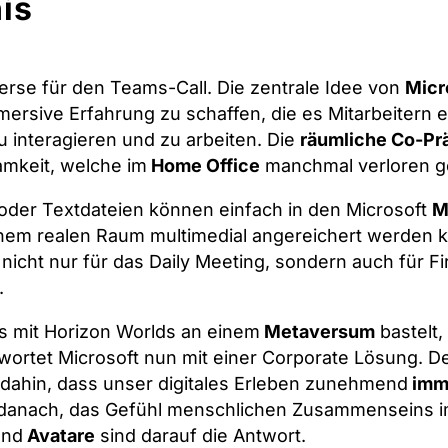
is
erse für den Teams-Call. Die zentrale Idee von
Micr
mersive Erfahrung zu schaffen, die es Mitarbeitern e
zu interagieren und zu arbeiten. Die
räumliche Co-Pr
mkeit, welche im
Home Office
manchmal verloren g
 oder Textdateien können einfach in den Microsoft
M
einem realen Raum multimedial angereichert werden 
 nicht nur für das Daily Meeting, sondern auch für Fi
.
 mit Horizon Worlds an einem
Metaversum
bastelt,
ntwortet Microsoft nun mit einer Corporate Lösung. D
 dahin, dass unser digitales Erleben zunehmend
imm
 danach, das Gefühl menschlichen Zusammenseins im
und
Avatare
sind darauf die Antwort.