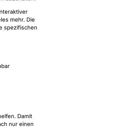
nteraktiver
eles mehr. Die
e spezifischen
bbar
helfen.
Damit
fach nur einen