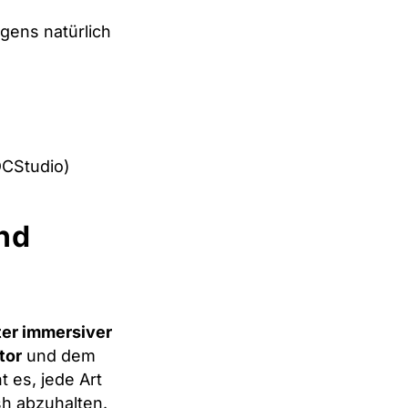
gens natürlich
DCStudio)
nd
ter immersiver
tor
und dem
 es, jede Art
sh abzuhalten.