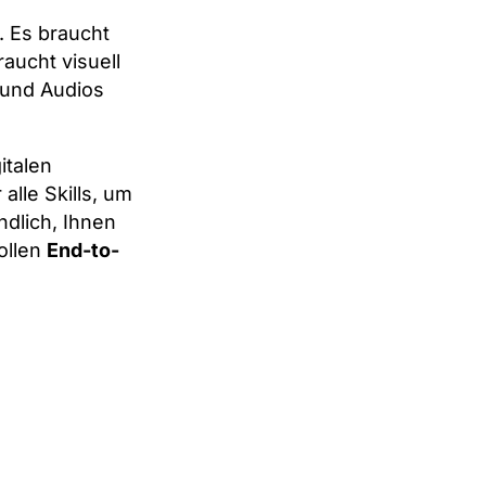
. Es braucht
aucht visuell
s und Audios
italen
lle Skills, um
dlich, Ihnen
ollen
End-to-