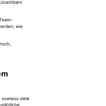
itznachbarn
r Team-
werden, wie
 hoch,
em
as sowieso viele
usätzliche