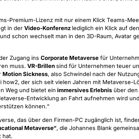
ms-Premium-Lizenz mit nur einem Klick Teams-Meet
gt in der
Video-Konferenz
lediglich ein Klick auf de
 und schon wechselt man in den 3D-Raum, Avatar g
 der Zugang ins
Corporate Metaverse
für Unternehm
eren muss.
VR-Brillen
sind für Unternehmen teuer u
r
Motion Sickness
, also Schwindel nach der Nutzung
i how2, der sich seit vielen Jahren mit Metaverse-
en Weg und bietet ein
immersives Erlebnis
über den 
Metaverse-Entwicklung an Fahrt aufnehmen wird und
rstützen können.“
erse, das über den Firmen-PC zugänglich ist, finde
ucational Metaverse“
, die Johannes Blank gemeinsa
t hat.