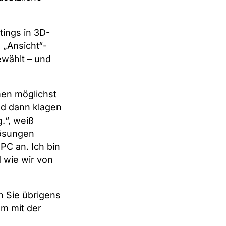
ings in 3D-
n „Ansicht“-
ewählt – und
en möglichst
nd dann klagen
.“, weiß
Lösungen
PC an. Ich bin
 wie wir von
n Sie übrigens
m mit der