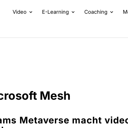
Video
E-Learning
Coaching
M
crosoft Mesh
ams Metaverse macht video