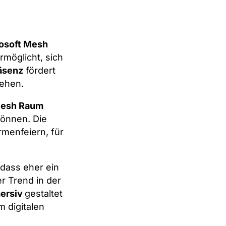
osoft Mesh
rmöglicht, sich
äsenz
fördert
ehen.
esh Raum
können. Die
rmenfeiern, für
 dass eher ein
er Trend in der
ersiv
gestaltet
 digitalen