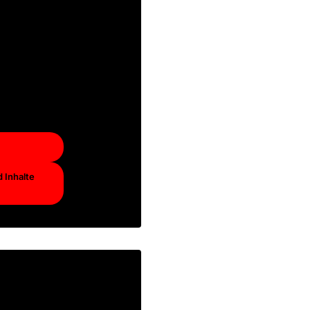
terinhalt
entlichen
 auf die
hten Sie,
bieter
.
 Inhalte
terinhalt
entlichen