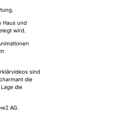
tung.
n Haus und
legt wird.
Animationen
im
klärvideos sind
 charmant die
 Lage die
ow2 AG.