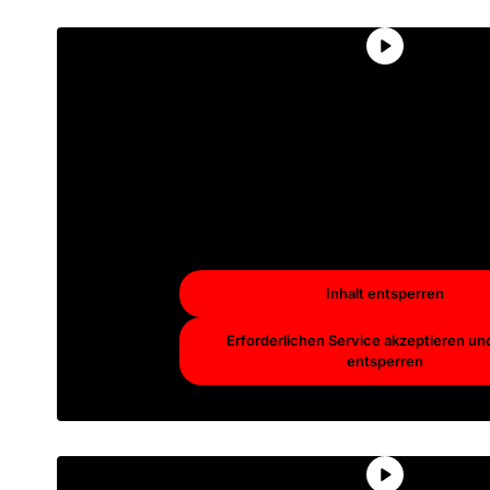
Sie sehen gerade einen Platzhal
von
YouTube
. Um auf den eig
Inhalt zuzugreifen, klicken Sie
Schaltfläche unten. Bitte beac
dass dabei Daten an Drittan
weitergegeben werden
Mehr Informationen
Inhalt entsperren
Erforderlichen Service akzeptieren und
entsperren