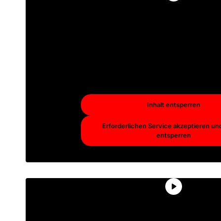
Sie sehen gerade einen Platzhal
von
YouTube
. Um auf den eig
Inhalt zuzugreifen, klicken Sie
Schaltfläche unten. Bitte beac
dass dabei Daten an Drittan
weitergegeben werden
Mehr Informationen
Inhalt entsperren
Erforderlichen Service akzeptieren und
entsperren
Sie sehen gerade einen Platzhal
von
YouTube
. Um auf den eig