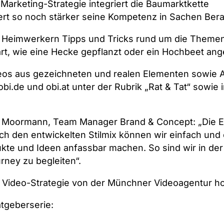
arketing-Strategie integriert die Baumarktkette
ert so noch stärker seine Kompetenz in Sachen Bera
 Heimwerkern Tipps und Tricks rund um die Theme
ärt, wie eine Hecke gepflanzt oder ein Hochbeet ange
ideos aus gezeichneten und realen Elementen sowie 
obi.de
und
obi.at
unter der Rubrik „Rat & Tat“ sowie 
ne Moormann, Team Manager Brand & Concept: „Die Er
rch den entwickelten Stilmix können wir einfach und
dukte und Ideen anfassbar machen. So sind wir in der
ney zu begleiten“.
che Video-Strategie von der Münchner
Videoagentur h
atgeberserie: