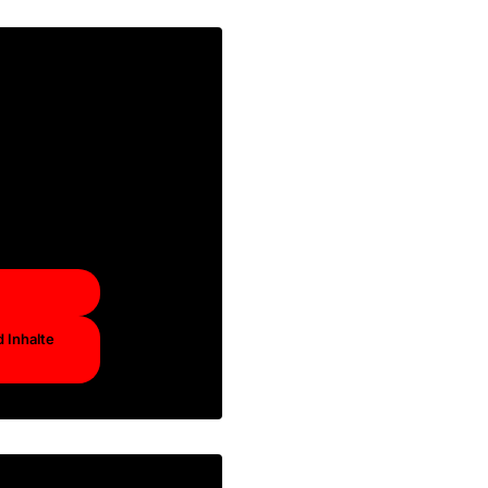
terinhalt
entlichen
 auf die
hten Sie,
bieter
.
 Inhalte