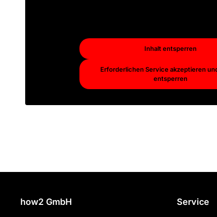
dass dabei Daten an Drittan
weitergegeben werden
Mehr Informationen
Inhalt entsperren
Erforderlichen Service akzeptieren und
entsperren
how2 GmbH
Service