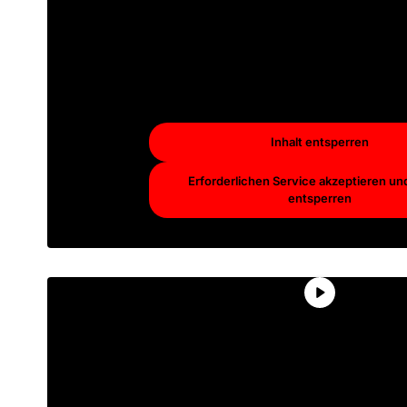
Inhalt zuzugreifen, klicken Sie
Schaltfläche unten. Bitte beac
dass dabei Daten an Drittan
weitergegeben werden
Mehr Informationen
Inhalt entsperren
Erforderlichen Service akzeptieren und
entsperren
Sie sehen gerade einen Platzhal
von
YouTube
. Um auf den eig
Inhalt zuzugreifen, klicken Sie
Schaltfläche unten. Bitte beac