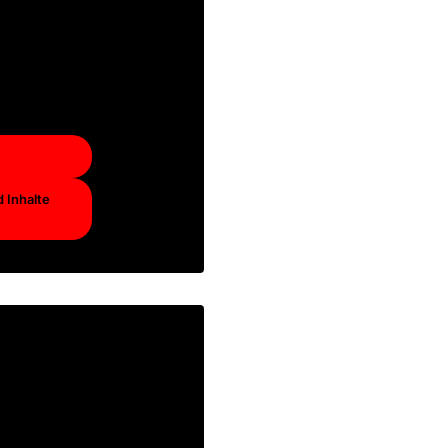
 auf die
hten Sie,
bieter
.
 Inhalte
terinhalt
entlichen
 auf die
hten Sie,