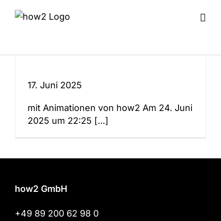
Zum
Inhalt
springen
„Welterfolg
17. Juni 2025
Zürcher Seide“ auf
mit Animationen von how2 Am 24. Juni
3Sat
2025 um 22:25 [...]
how2 GmbH
+49 89 200 62 98 0